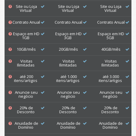
Site ou Loja
Site ou Loja
Site ou Loja
Virtual
Virtual
Virtual
Contrato Anual
Contrato Anual
Contrato Anual
Espaço em HD
Espaço em HD
Espaço em HD
1GB
3GB
5GB
10GB/mês
20GB/mês
40GB/mês
Visitas
Visitas
Visitas
Ilimitadas
Ilimitadas
Ilimitadas
até 200
até 1.000
até 3.000
itens/artigos
itens/artigos
itens/artigos
Anuncie seu
Anuncie seu
Anuncie seu
negócio
negócio
negócio
20% de
20% de
20% de
Desconto
Desconto
Desconto
Anuidade de
Anuidade de
Anuidade de
Domínio
Domínio
Domínio