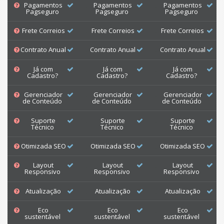
Pagamentos
Pagamentos
Pagamentos
Pagseguro
Pagseguro
Pagseguro
Frete Correios
Frete Correios
Frete Correios
Contrato Anual
Contrato Anual
Contrato Anual
Já com
Já com
Já com
Cadastro?
Cadastro?
Cadastro?
Gerenciador
Gerenciador
Gerenciador
de Conteúdo
de Conteúdo
de Conteúdo
Suporte
Suporte
Suporte
Técnico
Técnico
Técnico
Otimizada SEO
Otimizada SEO
Otimizada SEO
Layout
Layout
Layout
Responsivo
Responsivo
Responsivo
Atualização
Atualização
Atualização
Eco
Eco
Eco
sustentável
sustentável
sustentável