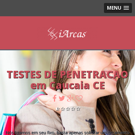
MENU
TESTES DE PENETRACAO
em Caucaia CE
Nós ligamos em seu fixo, basta apenas solicitar um orçamento