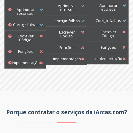
Aprimorar
Aprimorar
recursos
Aprimorar
recursos
recursos
Corrigir falhas
Corrigir falhas
Corrigir falhas
Escrever
Escrever
Código
Escrever
Código
Código
Funções
Funções
Funções
implementação
implementação
implementação
Porque contratar o serviços da iArcas.com?