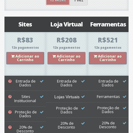
12 vezes
1 vez
Sites
Loja Virtual
Ferramentas
R$83
R$208
R$521
12x pagamentos
12x pagamentos
12x pagamentos
Adicionar ao
Adicionar ao
Adicionar ao
Carrinho
Carrinho
Carrinho
Entrada de
Entrada de
Entrada de
Dados
Dados
Dados
Sites
Ferramentas
Lojas Virtuais
Institucional​
Proteção de
Proteção de
Dados
Proteção de
Dados
Dados
20% de
20% de
Desconto
20% de
Desconto
Desconto